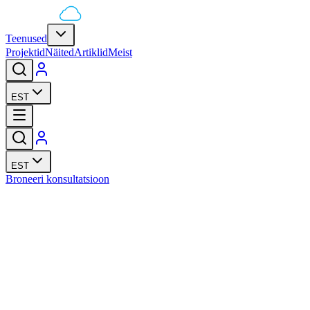
Teenused
Projektid
Näited
Artiklid
Meist
EST
EST
Broneeri konsultatsioon