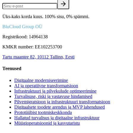
Üks-kaks korda kuus. 100% sisu, 0% spämmi.
BluCloud Group OÜ
Registrikood: 14964138
KMKR number: EE102253700
Tartu maantee 82, 10112 Tallinn, Eesti
Teenused
Digitaalne moderniseerimine
AI ja operatiivne transformatsioon
Infrastruktuuri ja pilvekulude optimeerimine
Turvalisuse, riski ja vastavuse hindamised
Pilvemigratsioon ja infrastruktuuri transformatsioon
Digitaalsete toodete arendus ja MVP lahendused
Prototüübist tootmiskeskkonda
Hallatud turvalisus ja digitaalne infrastruktuur
Müügioperatsioonid ja kasvutaristu