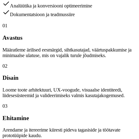
Analüütika ja konversiooni optimeerimine
Dokumentatsioon ja teadmussiire
01
Avastus
Määratleme ärilised eesmärgid, sihtkasutajad, väärtuspakkumise ja
minimaalse ulatuse, mis on vajalik turule jõudmiseks.
02
Disain
Loome toote arhitektuuri, UX-voogude, visuaalse identiteedi,
liidesesüsteemid ja valideerimiseks valmis kasutajakogemused.
03
Ehitamine
Arendame ja itereerime kiiresti pideva tagasiside ja töötavate
prototüüpide kaudu.