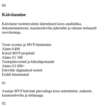
04
Käivitamine
Käivitame tootmisvalmis lahendused koos analüütika,
dokumentatsiooni, kasutuselevõtu juhendite ja edasise teekaardi
soovitustega.
Toote avastus ja MVP hindamine
Alates €490
Kiired MVP projektid
Alates €1 500
Tooteplatvormid ja kliendiportaalid
Alates €3 000+
Ettevõtte digitaalsed tooted
Eraldi hinnastatud
0
1
Asutaja MVP käivitati päevadega koos autentimise, maksete,
kasutuselevõtu ja töölauaga.
0
2