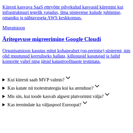
Kiiresti kasvava SaaS ettevõtte pilvekulud kasvasid kiiremini kui
infrastruktuuri tegelik vajadus, ilma süsteemse kulude juhtimise,
omaniku ja nähtavuseta AWS keskkonnas.
Migratsioon
Äritegevuse migreerimine Google Cloudi
Organisatsioon kasutas mitut kohapealset (on-premise) süsteemi, mis
olid muutunud keeruliseks hallata, killustasid kasutajad ja failid
kontorite vahel ning jätsid katastroofitaaste testimata.
Kui kiiresti saab MVP valmis?
Kas katate nii tootestrateegia kui ka arenduse?
Mis siis, kui toode kasvab algsest platvormist välja?
Kas teenindate ka väljaspool Euroopat?
almis oma ettevõtte infrastruktuuri
oderniseerima?