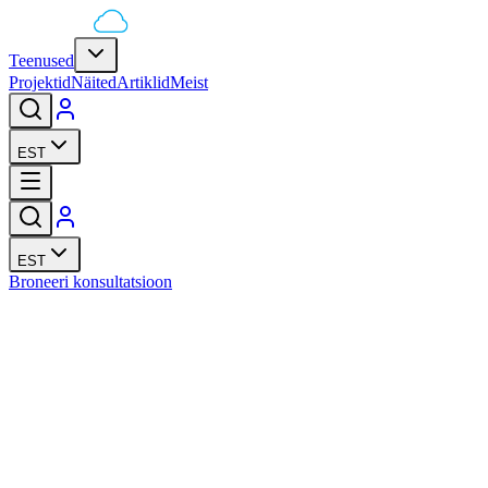
Teenused
Projektid
Näited
Artiklid
Meist
EST
EST
Broneeri konsultatsioon