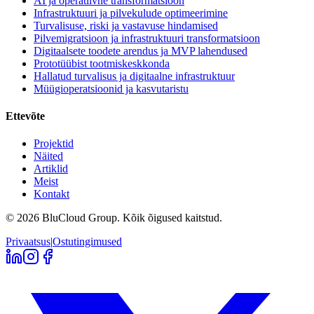
AI ja operatiivne transformatsioon
Infrastruktuuri ja pilvekulude optimeerimine
Turvalisuse, riski ja vastavuse hindamised
Pilvemigratsioon ja infrastruktuuri transformatsioon
Digitaalsete toodete arendus ja MVP lahendused
Prototüübist tootmiskeskkonda
Hallatud turvalisus ja digitaalne infrastruktuur
Müügioperatsioonid ja kasvutaristu
Ettevõte
Projektid
Näited
Artiklid
Meist
Kontakt
©
2026
BluCloud Group.
Kõik õigused kaitstud.
Privaatsus
|
Ostutingimused