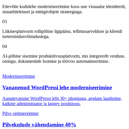
Ettevõtte kodulehe moderniseerimine koos uue visuaalse identiteedi,
sisuarhitektuuri ja müügivihjete strateegiaga.
0
3
Liikmesplatvorm rollipõhise ligipääsu, tellimusarvelduse ja kliendi
iseteenindusvõimalustega.
0
4
AI-põhine sisemine produktiivsusplatvorm, mis integreerib vestluse,
otsingu, dokumentide loomise ja töövoo automatiseerimise.
Moderniseerimine
Vananenud WordPressi lehe moderniseerimine
Aastatevanune WordPressi leht 30+ pluginaga, aeglane laadimine,
katkine administraator ja langev positsioon.
Pilve optimeerimine
Pilvekulude vähendamine 40%