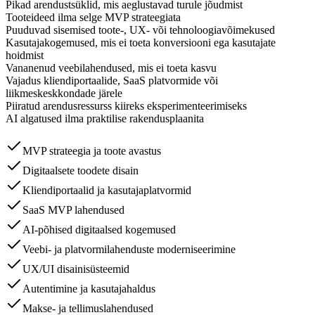
Pikad arendustsüklid, mis aeglustavad turule jõudmist
Tooteideed ilma selge MVP strateegiata
Puuduvad sisemised toote-, UX- või tehnoloogiavõimekused
Kasutajakogemused, mis ei toeta konversiooni ega kasutajate
hoidmist
Vananenud veebilahendused, mis ei toeta kasvu
Vajadus kliendiportaalide, SaaS platvormide või
liikmeskeskkondade järele
Piiratud arendusressurss kiireks eksperimenteerimiseks
AI algatused ilma praktilise rakendusplaanita
MVP strateegia ja toote avastus
Digitaalsete toodete disain
Kliendiportaalid ja kasutajaplatvormid
SaaS MVP lahendused
AI-põhised digitaalsed kogemused
Veebi- ja platvormilahenduste moderniseerimine
UX/UI disainisüsteemid
Autentimine ja kasutajahaldus
Makse- ja tellimuslahendused