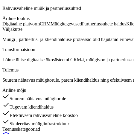
Rahvusvaheline müük ja partnerlussuhted
Äriline fookus
Digitaalne platvorm
CRM
Müügitegevused
Partnerlussuhete haldus
Kli
Väljakutse
Müügi-, partnerlus- ja kliendihalduse protsessid olid hajutatud erinevat
Transformatsioon
Lõime ühtse digitaalse ökosüsteemi CRM-i, müügivoo ja partnerlussu
Tulemus
Suurem nähtavus müügitorule, parem kliendihaldus ning efektiivsem 
Äriline mõju
Suurem nähtavus müügitorule
Tugevam kliendihaldus
Efektiivsem rahvusvaheline koostöö
Skaleeritav müügiinfrastruktuur
Teenusekategooriad