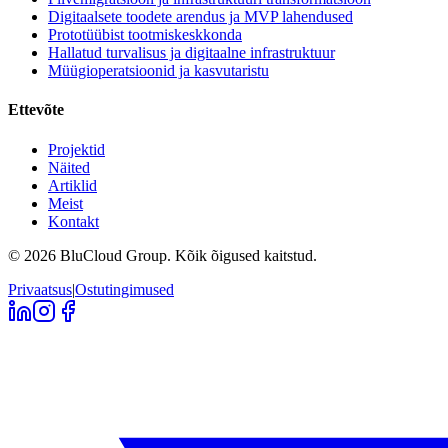
Digitaalsete toodete arendus ja MVP lahendused
Prototüübist tootmiskeskkonda
Hallatud turvalisus ja digitaalne infrastruktuur
Müügioperatsioonid ja kasvutaristu
Ettevõte
Projektid
Näited
Artiklid
Meist
Kontakt
©
2026
BluCloud Group.
Kõik õigused kaitstud.
Privaatsus
|
Ostutingimused