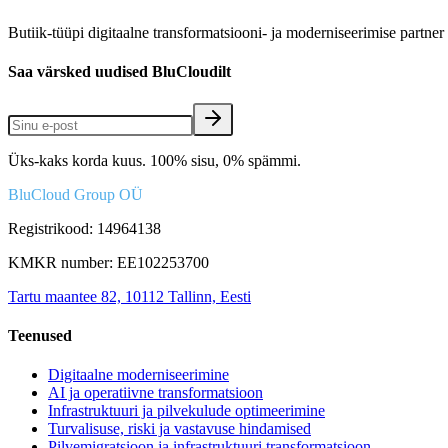
Butiik-tüüpi digitaalne transformatsiooni- ja moderniseerimise partne
Saa värsked uudised BluCloudilt
Üks-kaks korda kuus. 100% sisu, 0% spämmi.
BluCloud Group OÜ
Registrikood: 14964138
KMKR number: EE102253700
Tartu maantee 82, 10112 Tallinn, Eesti
Teenused
Digitaalne moderniseerimine
AI ja operatiivne transformatsioon
Infrastruktuuri ja pilvekulude optimeerimine
Turvalisuse, riski ja vastavuse hindamised
Pilvemigratsioon ja infrastruktuuri transformatsioon