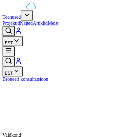
Teenused
Projektid
Näited
Artiklid
Meist
EST
EST
Broneeri konsultatsioon
uaphor International
Valdkond