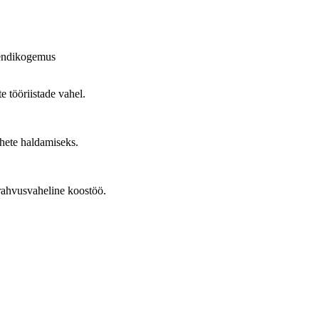
endikogemus
e tööriistade vahel.
hete haldamiseks.
rahvusvaheline koostöö.