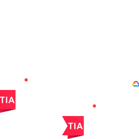
iseerima?
õimalused - ilma kohustusteta.